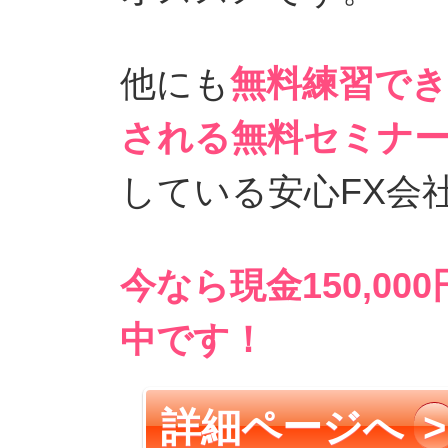
他にも
無料練習で
される無料セミナ
している安心FX会
今なら現金150,0
中です！
詳細ページへ
>