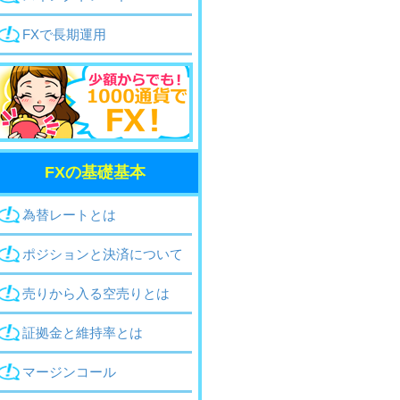
FXで長期運用
FXの基礎基本
為替レートとは
ポジションと決済
について
売りから入る空売り
とは
証拠金と維持率
とは
マージンコール