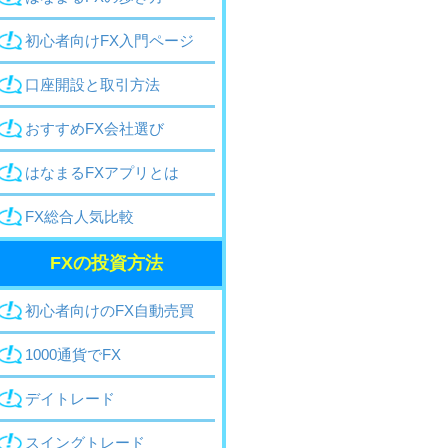
初心者向けFX入門
ページ
口座開設と取引方法
おすすめFX会社選び
はなまるFXアプリとは
FX総合人気比較
FXの投資方法
初心者向け
のFX
自動売買
1000通貨でFX
デイトレード
スイングトレード