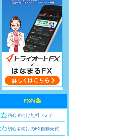
FX特集
初心者
向け
無料セミナー
初心者向け
のFX
自動売買