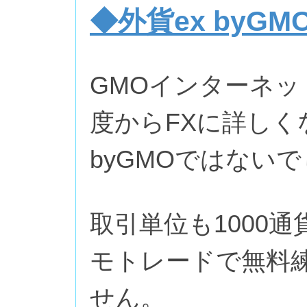
◆外貨ex byGM
GMOインターネ
度からFXに詳しく
byGMOではない
取引単位も1000
モトレードで無料
せん。