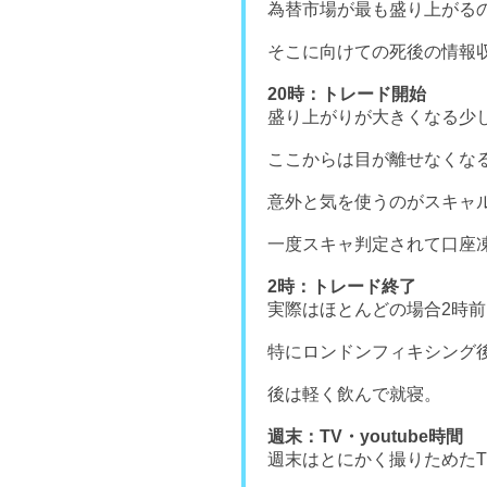
為替市場が最も盛り上がるの
そこに向けての死後の情報
20時：トレード開始
盛り上がりが大きくなる少
ここからは目が離せなくな
意外と気を使うのがスキャ
一度スキャ判定されて口座
2時：トレード終了
実際はほとんどの場合2時
特にロンドンフィキシング
後は軽く飲んで就寝。
週末：TV・youtube時間
週末はとにかく撮りためた