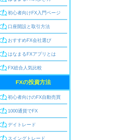
初心者向けFX入門
ページ
口座開設と取引方法
おすすめFX会社選び
はなまるFXアプリとは
FX総合人気比較
FXの投資方法
初心者向け
のFX
自動売買
1000通貨でFX
デイトレード
スイングトレード