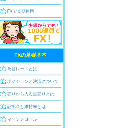
FXで長期運用
FXの基礎基本
為替レートとは
ポジションと決済
について
売りから入る空売り
とは
証拠金と維持率
とは
マージンコール