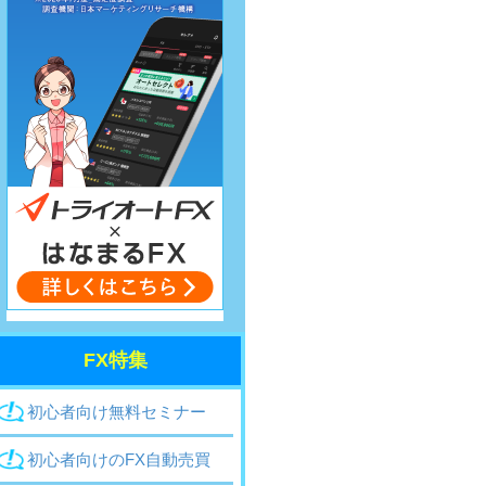
FX特集
初心者
向け
無料セミナー
初心者向け
のFX
自動売買